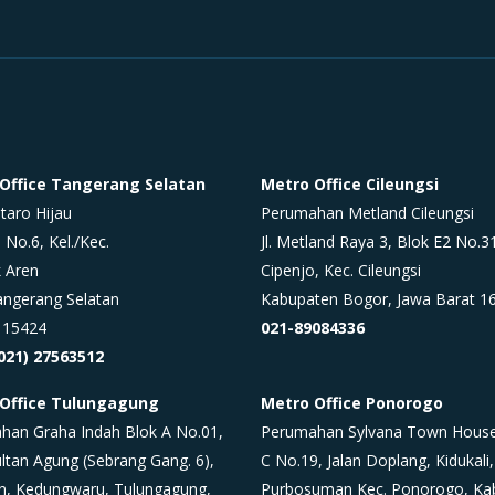
Office Tangerang Selatan
Metro Office Cileungsi
ntaro Hijau
Perumahan Metland Cileungsi
 No.6, Kel./Kec.
Jl. Metland Raya 3, Blok E2 No.3
 Aren
Cipenjo, Kec. Cileungsi
angerang Selatan
Kabupaten Bogor, Jawa Barat 1
 15424
021-89084336
(021) 27563512
Office Tulungagung
Metro Office Ponorogo
han Graha Indah Blok A No.01,
Perumahan Sylvana Town House
ultan Agung (Sebrang Gang. 6),
C No.19, Jalan Doplang, Kidukali,
n, Kedungwaru, Tulungagung,
Purbosuman Kec. Ponorogo, Ka