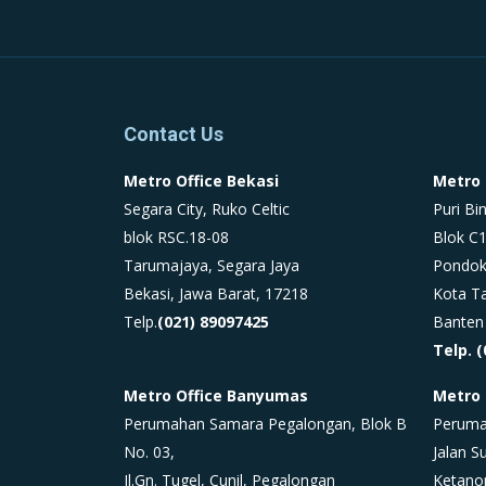
Contact Us
Metro Office Bekasi
Metro 
Segara City, Ruko Celtic
Puri Bi
blok RSC.18-08
Blok C1
Tarumajaya, Segara Jaya
Pondok
Bekasi, Jawa Barat, 17218
Kota T
Telp.
(021) 89097425
Banten
Telp. 
Metro Office Banyumas
Metro 
Perumahan Samara Pegalongan, Blok B
Peruma
No. 03,
Jalan S
Jl.Gn. Tugel, Cunil, Pegalongan
Ketano