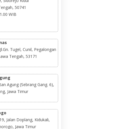
, Sidorejo Kidul
 Tengah, 50741
21.00 WIB
mas
.Gn. Tugel, Cunil, Pegalongan
 Jawa Tengah, 53171
agung
tan Agung (Sebrang Gang. 6),
ng, Jawa Timur
ogo
, Jalan Doplang, Kidukali,
norogo, Jawa Timur