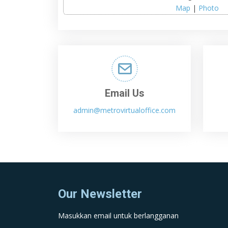
Map
|
Photo
Email Us
admin@metrovirtualoffice.com
Our Newsletter
Masukkan email untuk berlangganan