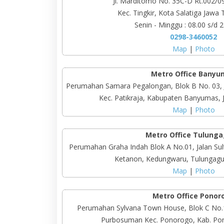
Jl. Marditomo No. 35C-D Rt.002/09
Kec. Tingkir, Kota Salatiga Jawa
Senin - Minggu : 08.00 s/d 
0298-3460052
Map
|
Photo
Metro Office Banyu
Perumahan Samara Pegalongan, Blok B No. 03, Jl
Kec. Patikraja, Kabupaten Banyumas,
Map
|
Photo
Metro Office Tulung
Perumahan Graha Indah Blok A No.01, Jalan Sul
Ketanon, Kedungwaru, Tulungagu
Map
|
Photo
Metro Office Ponor
Perumahan Sylvana Town House, Blok C No.19
Purbosuman Kec. Ponorogo, Kab. Po