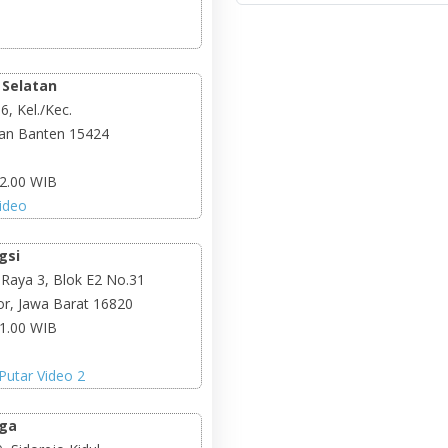
 Selatan
6, Kel./Kec.
tan Banten 15424
22.00 WIB
ideo
gsi
 Raya 3, Blok E2 No.31
or, Jawa Barat 16820
21.00 WIB
Putar Video 2
iga